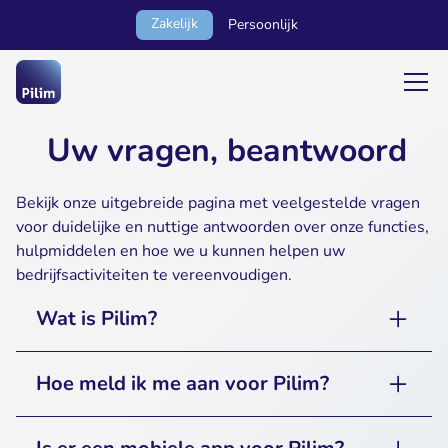
Zakelijk
Persoonlijk
Uw vragen, beantwoord
Bekijk onze uitgebreide pagina met veelgestelde vragen
voor duidelijke en nuttige antwoorden over onze functies,
hulpmiddelen en hoe we u kunnen helpen uw
bedrijfsactiviteiten te vereenvoudigen.
Wat is Pilim?
Pilim is uitgebreide software voor
Hoe meld ik me aan voor Pilim?
productiviteitsbeheer die is ontworpen om
organisatorische taken zoals projectbeheer,
Aanmelden voor Pilim is eenvoudig! Bezoek
teamsamenwerking, CashFlow-beheer, HR-